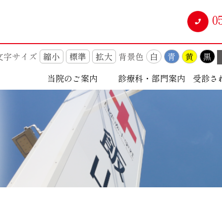
0
文字サイズ
縮小
標準
拡大
背景色
白
青
黄
黒
当院のご案内
診療科・部門案内
受診さ