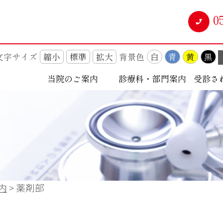
0
文字サイズ
縮小
標準
拡大
背景色
白
青
黄
黒
当院のご案内
診療科・部門案内
受診さ
内
>
薬剤部