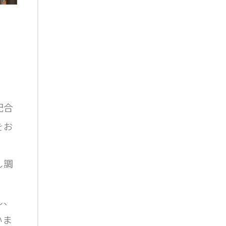
配合
をお
し調
し、
いま