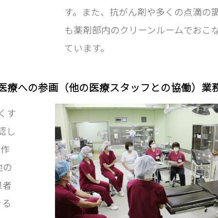
す。また、抗がん剤や多くの点滴の
も薬剤部内のクリーンルームでおこ
ています。
医療への参画（他の医療スタッフとの協働）業
くす
認し
副作
他の
患者
きる