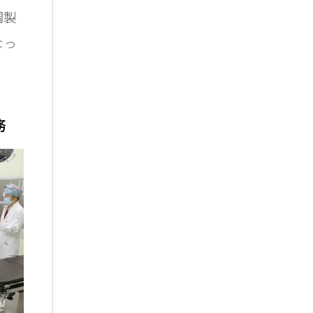
調製
なっ
務