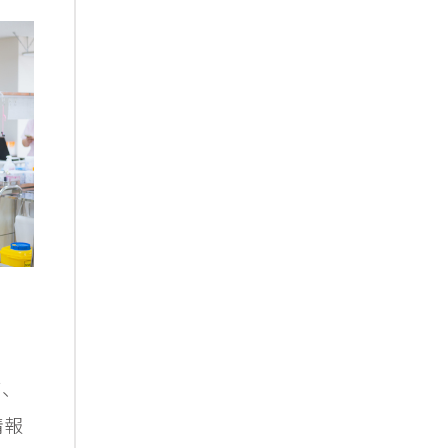
て、
情報