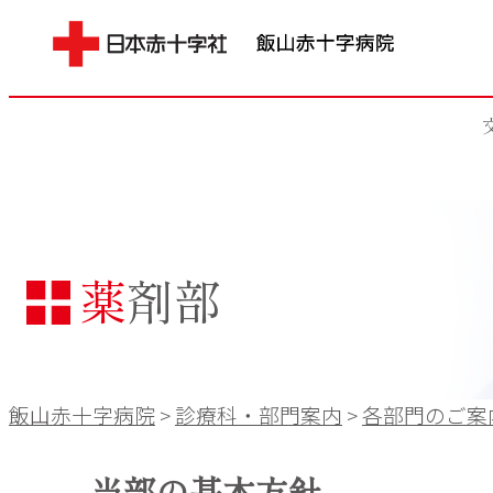
薬剤部
飯山赤十字病院
>
診療科・部門案内
>
各部門のご案
当部の基本方針