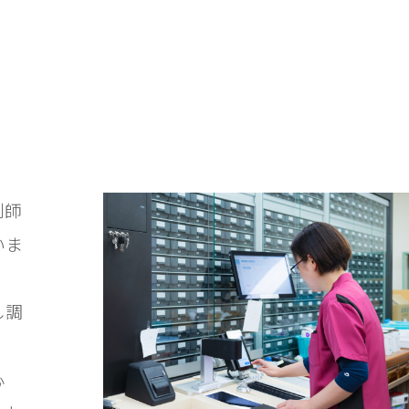
剤師
いま
し調
心