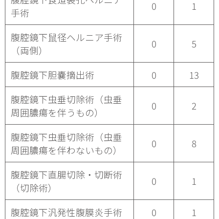
0
1
手術
腹腔鏡下鼠径ヘルニア手術
0
5
（両側）
腹腔鏡下胆嚢摘出術
0
13
腹腔鏡下虫垂切除術（虫垂
0
2
周囲膿瘍を伴うもの）
腹腔鏡下虫垂切除術（虫垂
0
8
周囲膿瘍を伴わないもの）
腹腔鏡下直腸切除・切断術
0
1
（切除術）
腹腔鏡下汎発性腹膜炎手術
0
1