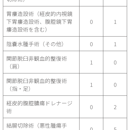
胃瘻造設術（経皮的内視鏡
下胃瘻造設術、腹腔鏡下胃
0
1
瘻造設術を含む）
陰嚢水腫手術（その他）
0
1
関節脱臼非観血的整復術
1
0
（肩）
関節脱臼非観血的整復術
1
0
（指・足）
経皮的腹腔膿瘍ドレナージ
0
2
術
結腸切除術（悪性腫瘍手
0
5