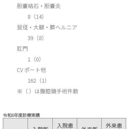
胆嚢結石・胆嚢炎 
8（14）
鼠径・大腿・臍ヘルニア 
39（8）
肛門
1（0）
CV ポート他
162（1）
※（ ）は腹腔鏡手術件数
令和6年度診療実績
入院患
外来患