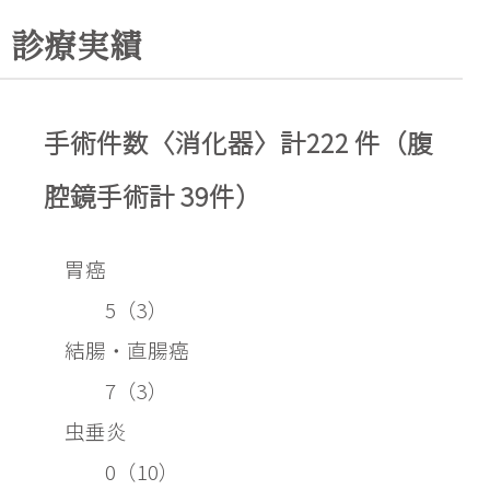
診療実績
手術件数〈消化器〉計222 件（腹
腔鏡手術計 39件）
胃癌
5（3）
結腸・直腸癌
7（3）
虫垂炎 
0（10）