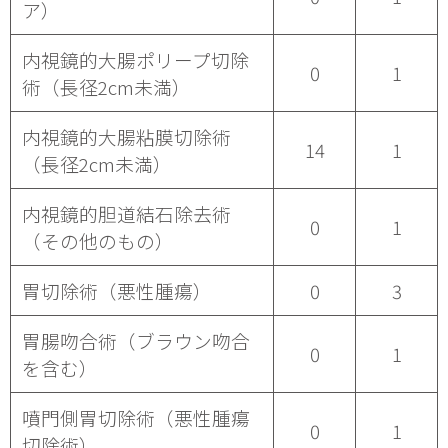
ア）
内視鏡的大腸ポリープ切除
0
1
術（長径2cm未満）
内視鏡的大腸粘膜切除術
14
1
（長径2cm未満）
内視鏡的胆道結石除去術
0
1
（その他のもの）
胃切除術（悪性腫瘍）
0
3
胃腸吻合術（ブラウン吻合
0
1
を含む）
噴門側胃切除術（悪性腫瘍
0
1
切除術）