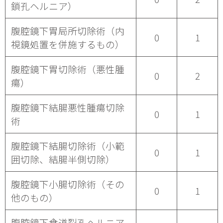
鎖孔ヘルニア）
腹腔鏡下胃局所切除術（内
0
1
視鏡処置を併施するもの）
腹腔鏡下胃切除術（悪性腫
0
2
瘍）
腹腔鏡下結腸悪性腫瘍切除
0
1
術
腹腔鏡下結腸切除術（小範
0
1
囲切除、結腸半側切除）
腹腔鏡下小腸切除術（その
0
1
他のもの）
腹腔鏡下食道裂孔ヘルニア