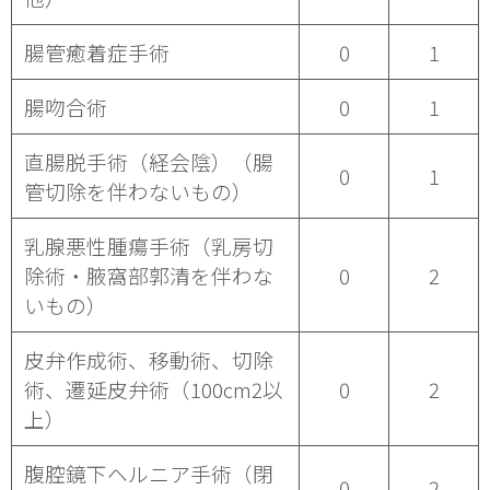
腸管癒着症手術
0
1
腸吻合術
0
1
直腸脱手術（経会陰）（腸
0
1
管切除を伴わないもの）
乳腺悪性腫瘍手術（乳房切
除術・腋窩部郭清を伴わな
0
2
いもの）
皮弁作成術、移動術、切除
術、遷延皮弁術（100cm2以
0
2
上）
腹腔鏡下ヘルニア手術（閉
0
2