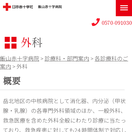
0570-091030
外科
飯山赤十字病院
>
診療科・部門案内
>
各診療科のご
案内
>
外科
概要
岳北地区の中核病院として消化器、内分泌（甲状
腺・乳腺）の各専門外科領域のほか、一般外科、
救急医療を含めた外科全般にわたり診療に当たっ
ており、救急疾患に対しても24 時間体制で対応し