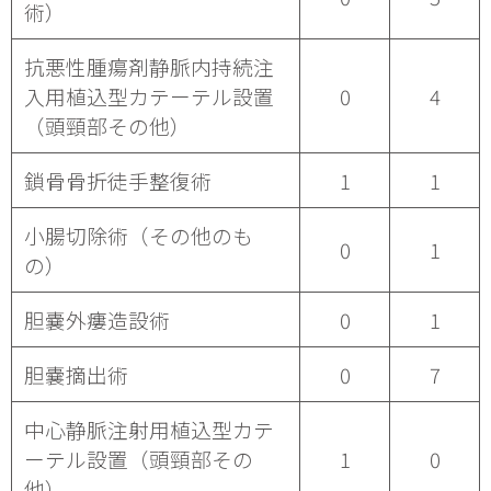
術）
抗悪性腫瘍剤静脈内持続注
入用植込型カテーテル設置
0
4
（頭頸部その他）
鎖骨骨折徒手整復術
1
1
小腸切除術（その他のも
0
1
の）
胆嚢外瘻造設術
0
1
胆嚢摘出術
0
7
中心静脈注射用植込型カテ
ーテル設置（頭頸部その
1
0
他）