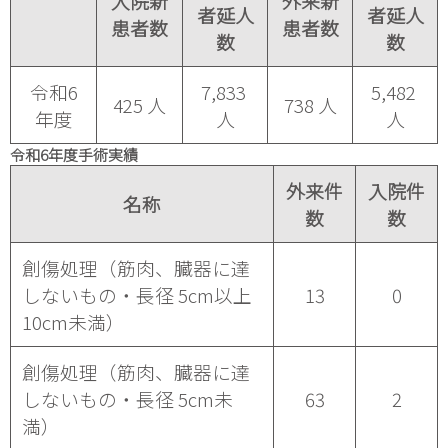
入院新
外来新
者延人
者延人
患者数
患者数
数
数
令和6
7,833 
5,482 
425 人
738 人
年度
人
人
令和6年度手術実績
外来件
入院件
名称
数
数
創傷処理（筋肉、臓器に達
しないもの・長径 5cm以上
13
0
10cm未満）
創傷処理（筋肉、臓器に達
しないもの・長径 5cm未
63
2
満）