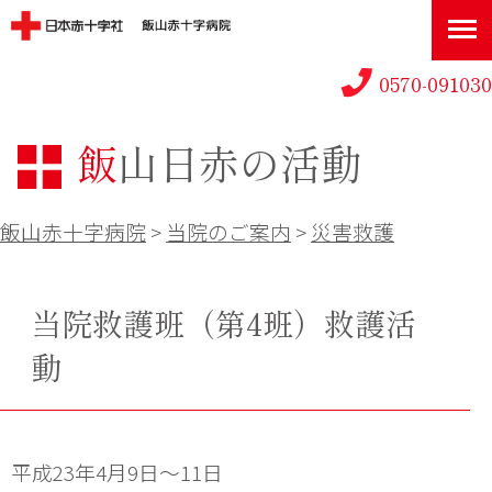
0570-091030
飯山日赤の活動
飯山赤十字病院
>
当院のご案内
>
災害救護
当院救護班（第4班）救護活
動
平成23年4月9日～11日