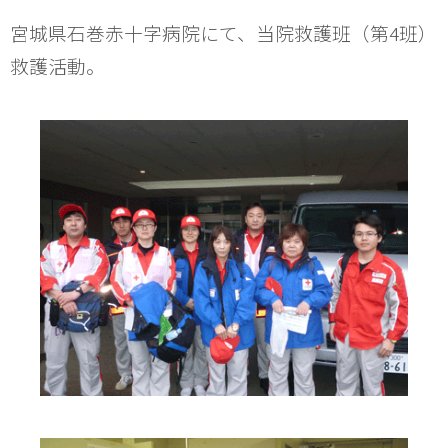
宮城県石巻赤十字病院にて、当院救護班（第4班）
救護活動。