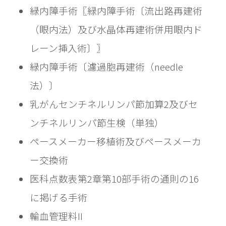
緑内障手術〖緑内障手術〔流出路再建術
（眼内法）及び水晶体再建術併用眼内ド
レーン挿入術〕〗
緑内障手術〔濾過胞再建術（needle
法）〕
乳がんセンチネルリンパ節加算2及びセ
ンチネルリンパ節生検（単独）
ペースメーカー移植術及びペースメーカ
ー交換術				
医科点数表第2章第10部手術の通則の16
に掲げる手術
輸血管理料II