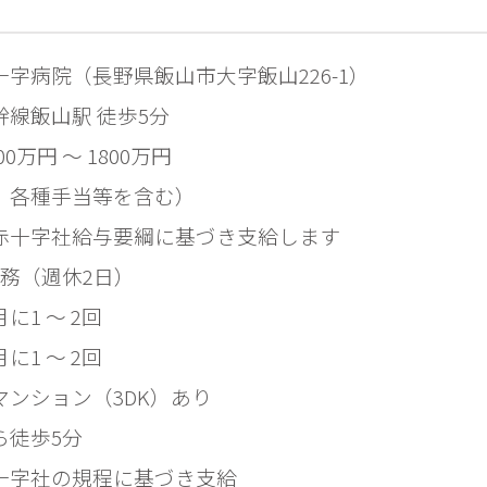
字病院（長野県飯山市大字飯山226-1）

幹線飯山駅 徒歩5分
00万円 ～ 1800万円

、各種手当等を含む）

赤十字社給与要綱に基づき支給します
勤務（週休2日）
1 ～ 2回

に1 ～ 2回
ンション（3DK）あり

ら徒歩5分
十字社の規程に基づき支給
