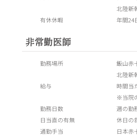
北陸新
有休休暇
年間24
非常勤医師
勤務場所
飯山赤十
北陸新
時間当た
※当院
週の勤
日当直の有無
休日の
日本赤