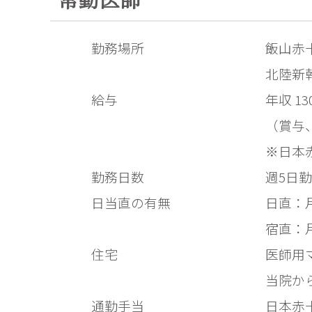
勤務場所
飯山赤十
北陸新
給与
年収 13
（賞与
※日本
勤務日数
週5日
日当直の有無
日直：月に
宿直：月
住宅
医師用マ
当院か
通勤手当
日本赤