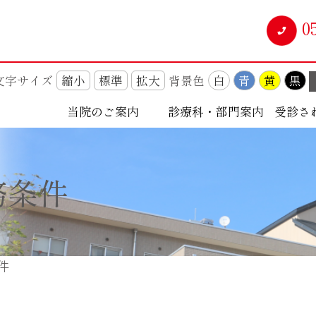
0
文字サイズ
縮小
標準
拡大
背景色
白
青
黄
黒
当院のご案内
診療科・部門案内
受診さ
務条件
件