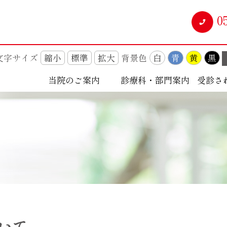
0
文字サイズ
縮小
標準
拡大
背景色
白
青
黄
黒
当院のご案内
診療科・部門案内
受診さ
いて